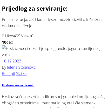
Prijedlog za serviranje:
Prije serviranja, vaš hladni desert možete staviti u frižider na
dodatno hlađenje.
0
Likes
495
Views
0
10
dec
10.12.2023
By
Jelena Stojanović
Recepti
Slatko
Hrskavi voćni desert
Hrskavi voćni desert je odličan spoj granole i omiljenog voća,
obogaćen proteinima i mastima iz jogurta i čia sjemenki.