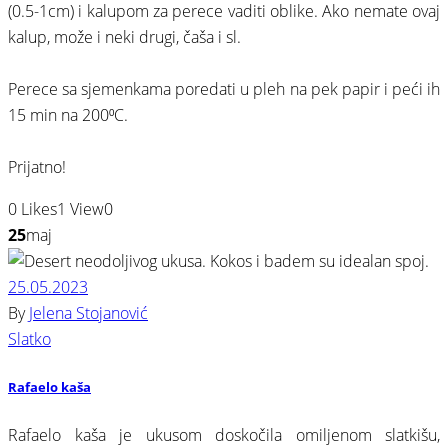
(0.5-1cm) i kalupom za perece vaditi oblike. Ako nemate ovaj
kalup, može i neki drugi, čaša i sl.⠀
⠀
Perece sa sjemenkama poredati u pleh na pek papir i peći ih
15 min na 200⁰C.⠀
⠀
Prijatno!
0
Likes
1
View
0
25
maj
25.05.2023
By
Jelena Stojanović
Slatko
Rafaelo kaša
Rafaelo kaša je ukusom doskočila omiljenom slatkišu,