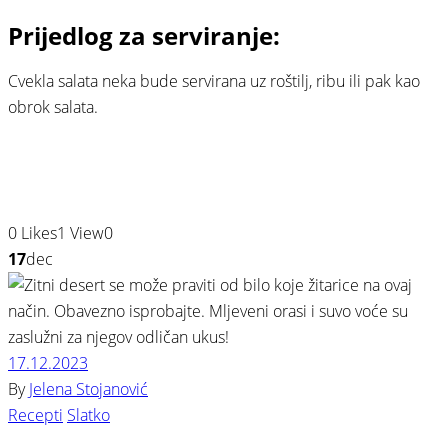
Prijedlog za serviranje:
Cvekla salata neka bude servirana uz roštilj, ribu ili pak kao
obrok salata.
0
Likes
1
View
0
17
dec
17.12.2023
By
Jelena Stojanović
Recepti
Slatko