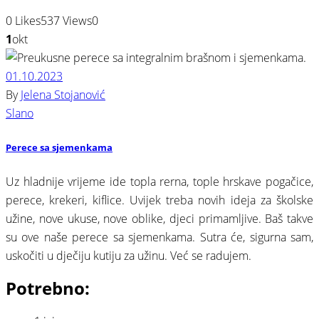
0
Likes
537
Views
0
1
okt
01.10.2023
By
Jelena Stojanović
Slano
Perece sa sjemenkama
Uz hladnije vrijeme ide topla rerna, tople hrskave pogačice,
perece, krekeri, kiflice. Uvijek treba novih ideja za školske
užine, nove ukuse, nove oblike, djeci primamljive. Baš takve
su ove naše perece sa sjemenkama. Sutra će, sigurna sam,
uskočiti u dječiju kutiju za užinu. Već se radujem.
Potrebno: