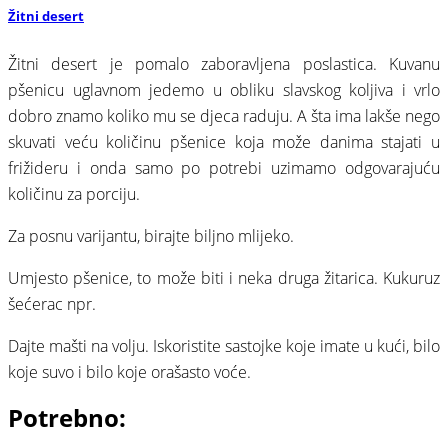
Žitni desert
Žitni desert je pomalo zaboravljena poslastica. Kuvanu
pšenicu uglavnom jedemo u obliku slavskog koljiva i vrlo
dobro znamo koliko mu se djeca raduju. A šta ima lakše nego
skuvati veću količinu pšenice koja može danima stajati u
frižideru i onda samo po potrebi uzimamo odgovarajuću
količinu za porciju.
Za posnu varijantu, birajte biljno mlijeko.
Umjesto pšenice, to može biti i neka druga žitarica. Kukuruz
šećerac npr.
Dajte mašti na volju. Iskoristite sastojke koje imate u kući, bilo
koje suvo i bilo koje orašasto voće.
Potrebno: