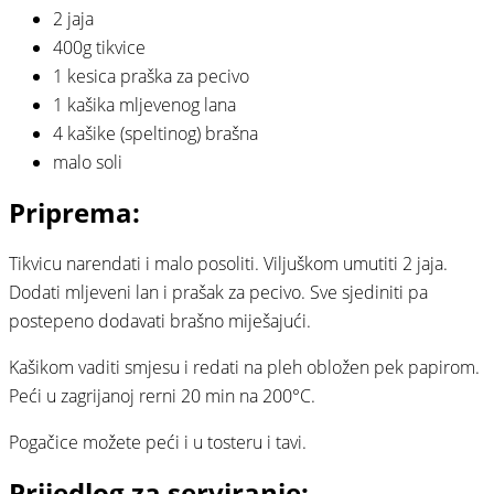
2 jaja
400g tikvice
1 kesica praška za pecivo
1 kašika mljevenog lana
4 kašike (speltinog) brašna
malo soli
Priprema:
Tikvicu narendati i malo posoliti. Viljuškom umutiti 2 jaja.
Dodati mljeveni lan i prašak za pecivo. Sve sjediniti pa
postepeno dodavati brašno miješajući.
Kašikom vaditi smjesu i redati na pleh obložen pek papirom.
Peći u zagrijanoj rerni 20 min na 200°C.
Pogačice možete peći i u tosteru i tavi.
Prijedlog za serviranje: