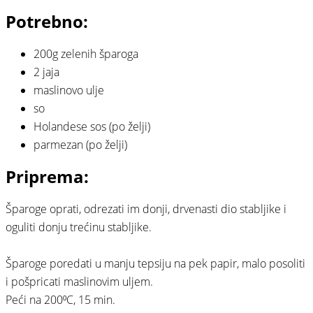
Potrebno:
200g zelenih šparoga⠀
2 jaja⠀
maslinovo ulje⠀
so
Holandese sos (po želji)
parmezan (po želji)
Priprema:⠀
Šparoge oprati, odrezati im donji, drvenasti dio stabljike i
oguliti donju trećinu stabljike.⠀
⠀
Šparoge poredati u manju tepsiju na pek papir, malo posoliti
i pošpricati maslinovim uljem.⠀
Peći na 200⁰C, 15 min.⠀