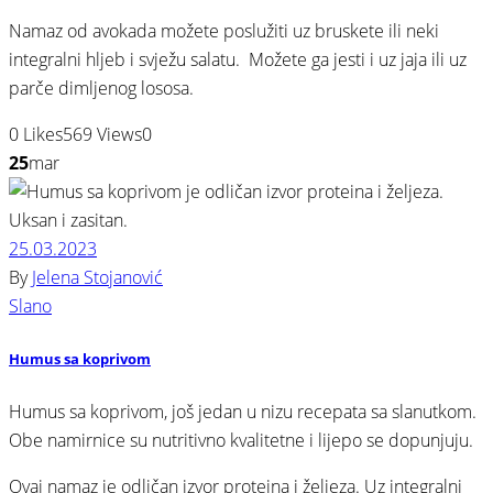
Namaz od avokada možete poslužiti uz bruskete ili neki
integralni hljeb i svježu salatu. Možete ga jesti i uz jaja ili uz
parče dimljenog lososa.
0
Likes
569
Views
0
25
mar
25.03.2023
By
Jelena Stojanović
Slano
Humus sa koprivom
Humus sa koprivom, još jedan u nizu recepata sa slanutkom.
Obe namirnice su nutritivno kvalitetne i lijepo se dopunjuju.
Ovaj namaz je odličan izvor proteina i željeza. Uz integralni