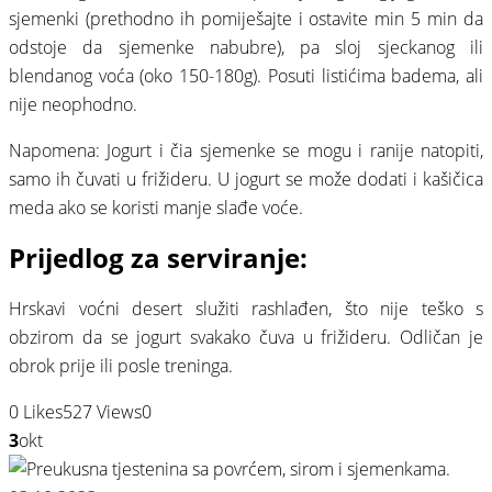
sjemenki (prethodno ih pomiješajte i ostavite min 5 min da
odstoje da sjemenke nabubre), pa sloj sjeckanog ili
blendanog voća (oko 150-180g). Posuti listićima badema, ali
nije neophodno.
Napomena: Jogurt i čia sjemenke se mogu i ranije natopiti,
samo ih čuvati u frižideru. U jogurt se može dodati i kašičica
meda ako se koristi manje slađe voće.
Prijedlog za serviranje:
Hrskavi voćni desert služiti rashlađen, što nije teško s
obzirom da se jogurt svakako čuva u frižideru. Odličan je
obrok prije ili posle treninga.
0
Likes
527
Views
0
3
okt