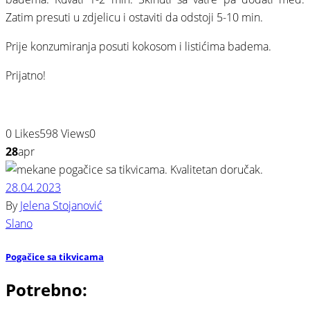
Zatim presuti u zdjelicu i ostaviti da odstoji 5-10 min.
Prije konzumiranja posuti kokosom i listićima badema.
Prijatno!
0
Likes
598
Views
0
28
apr
28.04.2023
By
Jelena Stojanović
Slano
Pogačice sa tikvicama
Potrebno: