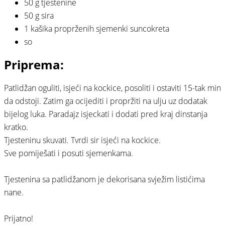
50 g tjestenine⠀
50 g sira⠀
1 kašika proprženih sjemenki suncokreta⠀
so⠀
Priprema:
Patlidžan oguliti, isjeći na kockice, posoliti i ostaviti 15-tak min
da odstoji. Zatim ga ocijediti i propržiti na ulju uz dodatak
bijelog luka. Paradajz isjeckati i dodati pred kraj dinstanja
kratko.⠀
Tjesteninu skuvati. Tvrdi sir isjeći na kockice.⠀
Sve pomiješati i posuti sjemenkama.⠀
⠀
Tjestenina sa patlidžanom je dekorisana svježim listićima
nane.
⠀
Prijatno!