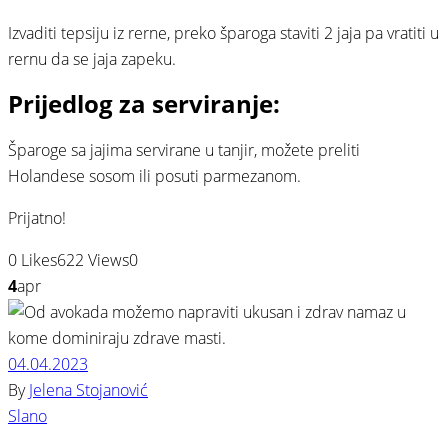
⠀
Izvaditi tepsiju iz rerne, preko šparoga staviti 2 jaja pa vratiti u
rernu da se jaja zapeku.⠀
Prijedlog za serviranje:
Šparoge sa jajima servirane u tanjir, možete preliti
Holandese sosom ili posuti parmezanom.⠀
Prijatno!
0
Likes
622
Views
0
4
apr
04.04.2023
By
Jelena Stojanović
Slano