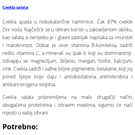
Cvekla salata
Cvekla spada u niskokalorične namirnice. Čak 87% cvekle
čini voda. Najčešće se u ishrani koristi u zakiseljenom obliku,
kao salata, a nerijetko je i glavni sastojak napitaka za imunitet
i malokrvnost. Dobar je izvor vitamina B-komleksa, sadrži
nešto vitamina C, a minerali su ipak ti koji su dominantniji.
Izdvajaju se magnezijum, željezo, mangan, fosfor, kalcijum,
cink. Cvekla sadrži i važne biljne pigmenete, betalaine, koji joj
pored lijepe boje daju i antioksidativna, antimikrobna i
antikancerogena svojstva.
Cvekla salata pripremljena na malo drugačiji način,
obogaćena proteinima i zdravim mastima, sigurno će naći
mjesto u vašoj ishrani.
Potrebno: