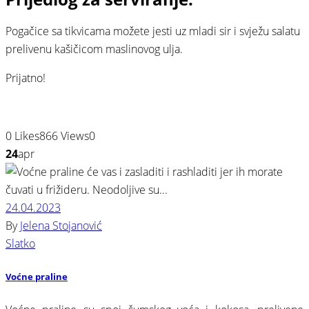
Pogačice sa tikvicama možete jesti uz mladi sir i svježu salatu
prelivenu kašičicom maslinovog ulja.
Prijatno!
0
Likes
866
Views
0
24
apr
24.04.2023
By
Jelena Stojanović
Slatko
Voćne praline