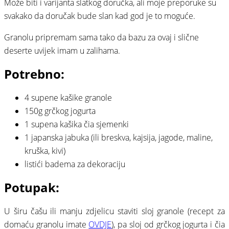
Može biti i varijanta slatkog doručka, ali moje preporuke su
svakako da doručak bude slan kad god je to moguće.
Granolu pripremam sama tako da bazu za ovaj i slične
deserte uvijek imam u zalihama.
Potrebno:
4 supene kašike granole
150g grčkog jogurta
1 supena kašika čia sjemenki
1 japanska jabuka (ili breskva, kajsija, jagode, maline,
kruška, kivi)
listići badema za dekoraciju
Potupak:
U širu čašu ili manju zdjelicu staviti sloj granole (recept za
domaću granolu imate
OVDJE
), pa sloj od grčkog jogurta i čia