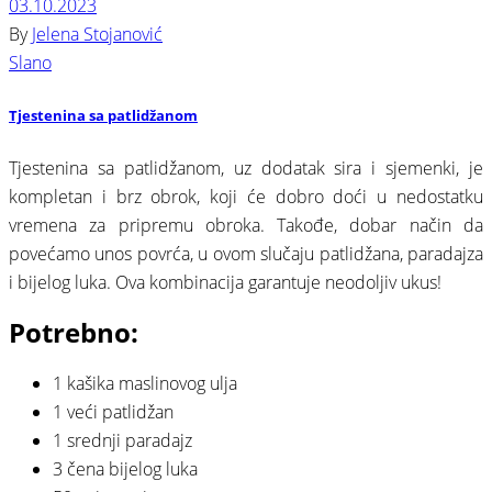
03.10.2023
By
Jelena Stojanović
Slano
Tjestenina sa patlidžanom
Tjestenina sa patlidžanom, uz dodatak sira i sjemenki, je
kompletan i brz obrok, koji će dobro doći u nedostatku
vremena za pripremu obroka. Takođe, dobar način da
povećamo unos povrća, u ovom slučaju patlidžana, paradajza
i bijelog luka. Ova kombinacija garantuje neodoljiv ukus!
Potrebno:
⠀
1 kašika maslinovog ulja⠀
1 veći patlidžan⠀
1 srednji paradajz⠀
3 čena bijelog luka⠀