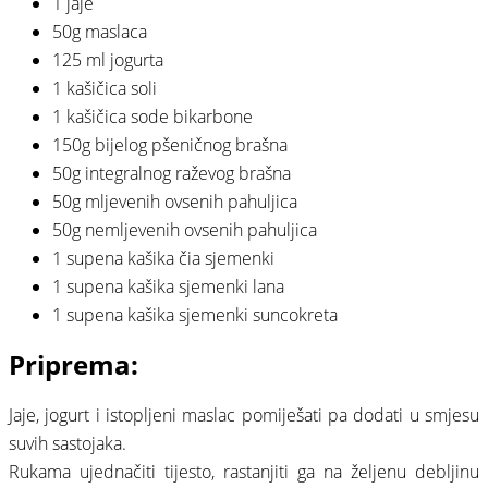
1 jaje
50g maslaca
125 ml jogurta⠀
1 kašičica soli
1 kašičica sode bikarbone
150g bijelog pšeničnog brašna
50g integralnog raževog brašna
50g mljevenih ovsenih pahuljica
50g nemljevenih ovsenih pahuljica
1 supena kašika čia sjemenki
1 supena kašika sjemenki lana
1 supena kašika sjemenki suncokreta⠀
Priprema:⠀
Jaje, jogurt i istopljeni maslac pomiješati pa dodati u smjesu
suvih sastojaka.⠀
Rukama ujednačiti tijesto, rastanjiti ga na željenu debljinu