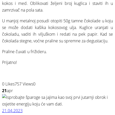
kokos i med. Oblikovati željeni broj kuglica i staviti ih u
zamrzivač na pola sata.
U manjoj metalnoj posudi otopiti 50g tamne čokolade u koju
se može dodati kašika kokosovog ulja. Kuglice uranjati u
čokoladu, vaditi ih viljuškom i redati na pek papir. Kad se
čokolada stegne, voćne praline su spremne za degustaciju.
Praline čuvati u frižideru.
Prijatno!
0
Likes
757
Views
0
21
apr
21.04.2023