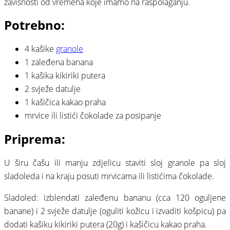
zavisnosti od vremena koje imamo na raspolaganju.
Potrebno:
4 kašike
granole
1 zaleđena banana
1 kašika kikiriki putera
2 svježe datulje
1 kašičica kakao praha
mrvice ili listići čokolade za posipanje
Priprema:
U širu čašu ili manju zdjelicu staviti sloj granole pa sloj
sladoleda i na kraju posuti mrvicama ili listićima čokolade.
Sladoled: izblendati zaleđenu bananu (cca 120 oguljene
banane) i 2 svježe datulje (oguliti kožicu i izvaditi košpicu) pa
dodati kašiku kikiriki putera (20g) i kašičicu kakao praha.