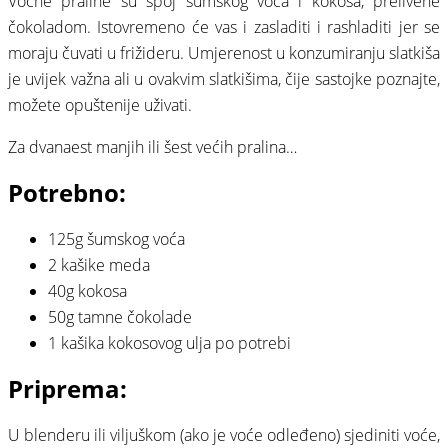
Voćne praline su spoj šumskog voća i kokosa, prelivene
čokoladom. Istovremeno će vas i zasladiti i rashladiti jer se
moraju čuvati u frižideru. Umjerenost u konzumiranju slatkiša
je uvijek važna ali u ovakvim slatkišima, čije sastojke poznajte,
možete opuštenije uživati.
Za dvanaest manjih ili šest većih pralina…
Potrebno:
125g šumskog voća
2 kašike meda
40g kokosa
50g tamne čokolade
1 kašika kokosovog ulja po potrebi
Priprema:
U blenderu ili viljuškom (ako je voće odleđeno) sjediniti voće,