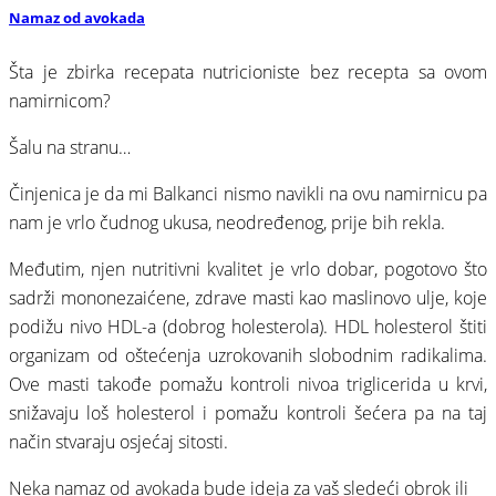
Namaz od avokada
Šta je zbirka recepata nutricioniste bez recepta sa ovom
namirnicom?
Šalu na stranu…
Činjenica je da mi Balkanci nismo navikli na ovu namirnicu pa
nam je vrlo čudnog ukusa, neodređenog, prije bih rekla.
Međutim, njen nutritivni kvalitet je vrlo dobar, pogotovo što
sadrži mononezaićene, zdrave masti kao maslinovo ulje, koje
podižu nivo HDL-a (dobrog holesterola). HDL holesterol štiti
organizam od oštećenja uzrokovanih slobodnim radikalima.
Ove masti takođe pomažu kontroli nivoa triglicerida u krvi,
snižavaju loš holesterol i pomažu kontroli šećera pa na taj
način stvaraju osjećaj sitosti.
Neka namaz od avokada bude ideja za vaš sledeći obrok ili