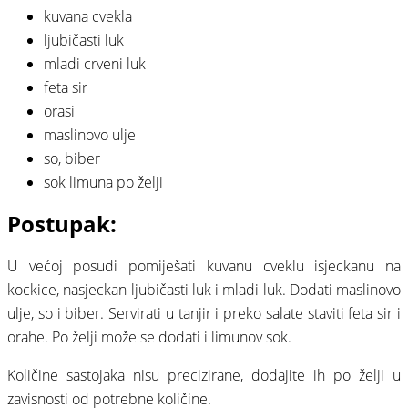
kuvana cvekla
ljubičasti luk
mladi crveni luk
feta sir
orasi
maslinovo ulje
so, biber
sok limuna po želji
Postupak:
U većoj posudi pomiješati kuvanu cveklu isjeckanu na
kockice, nasjeckan ljubičasti luk i mladi luk. Dodati maslinovo
ulje, so i biber. Servirati u tanjir i preko salate staviti feta sir i
orahe. Po želji može se dodati i limunov sok.
Količine sastojaka nisu precizirane, dodajite ih po želji u
zavisnosti od potrebne količine.