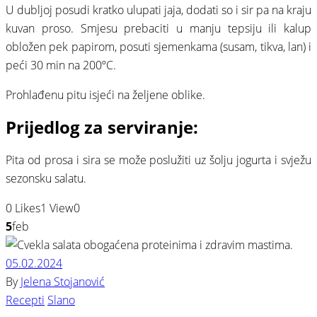
U dubljoj posudi kratko ulupati jaja, dodati so i sir pa na kraju
kuvan proso. Smjesu prebaciti u manju tepsiju ili kalup
obložen pek papirom, posuti sjemenkama (susam, tikva, lan) i
peći 30 min na 200ºC.
Prohlađenu pitu isjeći na željene oblike.
Prijedlog za serviranje:
Pita od prosa i sira se može poslužiti uz šolju jogurta i svježu
sezonsku salatu.
0
Likes
1
View
0
5
feb
05.02.2024
By
Jelena Stojanović
Recepti
Slano