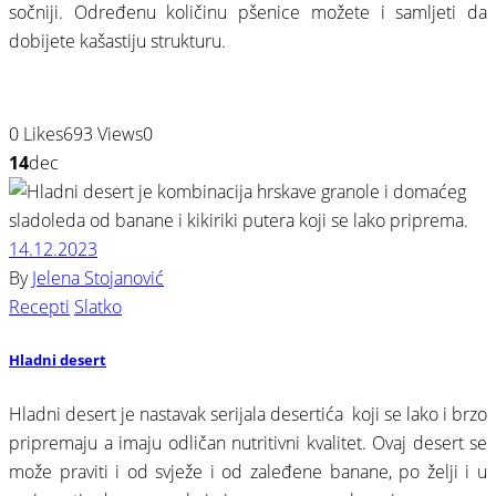
sočniji. Određenu količinu pšenice možete i samljeti da
dobijete kašastiju strukturu.
0
Likes
693
Views
0
14
dec
14.12.2023
By
Jelena Stojanović
Recepti
Slatko
Hladni desert
Hladni desert je nastavak serijala desertića koji se lako i brzo
pripremaju a imaju odličan nutritivni kvalitet. Ovaj desert se
može praviti i od svježe i od zaleđene banane, po želji i u