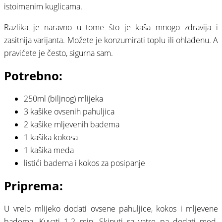
istoimenim kuglicama.
Razlika je naravno u tome što je kaša mnogo zdravija i
zasitnija varijanta. Možete je konzumirati toplu ili ohlađenu. A
pravićete je često, sigurna sam.
Potrebno:
250ml (biljnog) mlijeka
3 kašike ovsenih pahuljica
2 kašike mljevenih badema
1 kašika kokosa
1 kašika meda
listići badema i kokos za posipanje
Priprema:
U vrelo mlijeko dodati ovsene pahuljice, kokos i mljevene
badema. Kuvati 1-2
min. Skinuti sa vatre pa dodati med.