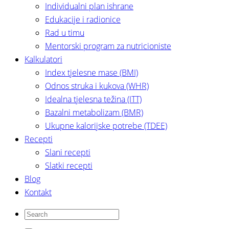
Individualni plan ishrane
Edukacije i radionice
Rad u timu
Mentorski program za nutricioniste
Kalkulatori
Index tjelesne mase (BMI)
Odnos struka i kukova (WHR)
Idealna tjelesna težina (ITT)
Bazalni metabolizam (BMR)
Ukupne kalorijske potrebe (TDEE)
Recepti
Slani recepti
Slatki recepti
Blog
Kontakt