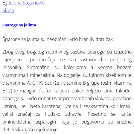
By
Jelena Stojanović
Slano
Šparoge sa jajima
Šparoge sa jajima su neobičan i vrlo hranljiv doručak.⠀
Zbog svog bogatog nutritivnog sastava šparoge su izuzetno
cijenjene i preporučuju se kao sastavni dio proljetnog
jelovnika. Siromašne su kalorijama a veoma bogate
vitaminima i mineralima. Najbogatije su folnom kiselinom te
vitaminima A, C i K. Sadrže i vitamine B grupe (osim vitamina
B12) te mangan, fosfor kalijum, bakar, željezo, cink. Takođe,
šparoge su i vrlo dobar izvor prehrambenih vlakana, posebno
lignina, te beta karotena, luteina i zeaksantina koji imaju
veliki značaj za ljudsko zdravlje. Posebno se ističe
aminokisleina asparagin koja je odgovorna za snažno
detoksikacijsko djelovanje.