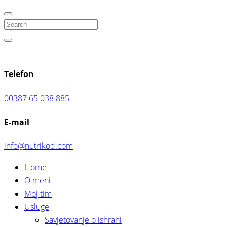
Search
Telefon
00387 65 038 885
E-mail
info@nutrikod.com
Home
O meni
Moj tim
Usluge
Savjetovanje o ishrani