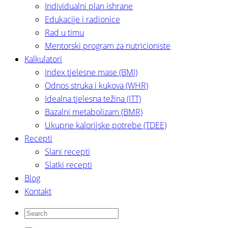
Individualni plan ishrane
Edukacije i radionice
Rad u timu
Mentorski program za nutricioniste
Kalkulatori
Index tjelesne mase (BMI)
Odnos struka i kukova (WHR)
Idealna tjelesna težina (ITT)
Bazalni metabolizam (BMR)
Ukupne kalorijske potrebe (TDEE)
Recepti
Slani recepti
Slatki recepti
Blog
Kontakt