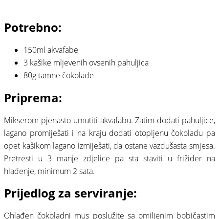
⠀
Potrebno:
150ml akvafabe
3 kašike mljevenih ovsenih pahuljica
80g tamne čokolade⠀
Priprema:
Mikserom pjenasto umutiti akvafabu. Zatim dodati pahuljice,
lagano promiješati i na kraju dodati otopljenu čokoladu pa
opet kašikom lagano izmiješati, da ostane vazdušasta smjesa.
Pretresti u 3 manje zdjelice pa sta staviti u frižider na
hlađenje, minimum 2 sata.⠀
Prijedlog za serviranje:
Ohlađen čokoladni mus poslužite sa omiljenim bobičastim