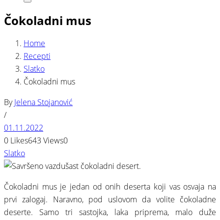
Search
Čokoladni mus
Home
Recepti
Slatko
Čokoladni mus
By
Jelena Stojanović
/
01.11.2022
0
Likes
643
Views
0
Slatko
Čokoladni mus je jedan od onih deserta koji vas osvaja na
prvi zalogaj. Naravno, pod uslovom da volite čokoladne
deserte. Samo tri sastojka, laka priprema, malo duže