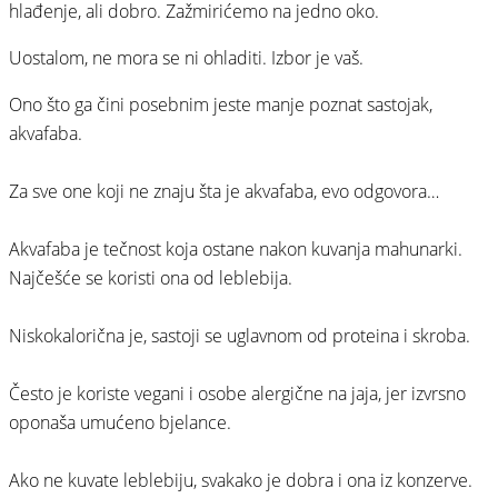
hlađenje, ali dobro. Zažmirićemo na jedno oko.
Uostalom, ne mora se ni ohladiti. Izbor je vaš.
Ono što ga čini posebnim jeste manje poznat sastojak,
akvafaba.
⠀
Za sve one koji ne znaju šta je akvafaba, evo odgovora…⠀
⠀
Akvafaba je tečnost koja ostane nakon kuvanja mahunarki.
Najčešće se koristi ona od leblebija.⠀
⠀
Niskokalorična je, sastoji se uglavnom od proteina i skroba.⠀
⠀
Često je koriste vegani i osobe alergične na jaja, jer izvrsno
oponaša umućeno bjelance.⠀
⠀
Ako ne kuvate leblebiju, svakako je dobra i ona iz konzerve.⠀