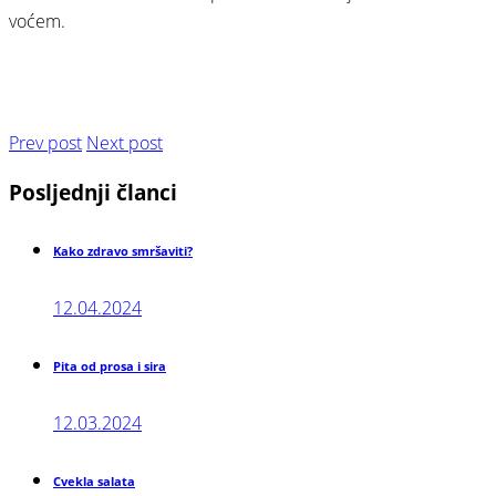
voćem.
⠀
⠀
Prev post
Next post
Posljednji
članci
Kako zdravo smršaviti?
12.04.2024
Pita od prosa i sira
12.03.2024
Cvekla salata