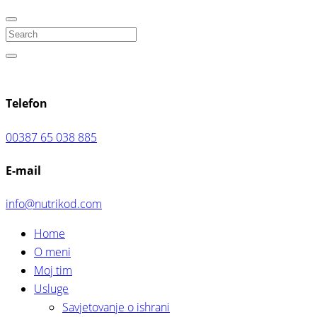
Search
Telefon
00387 65 038 885
E-mail
info@nutrikod.com
Home
O meni
Moj tim
Usluge
Savjetovanje o ishrani