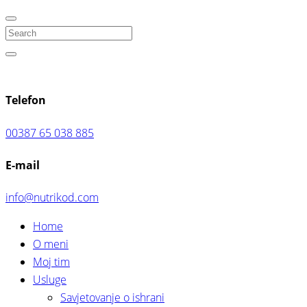
Search
Telefon
00387 65 038 885
E-mail
info@nutrikod.com
Home
O meni
Moj tim
Usluge
Savjetovanje o ishrani