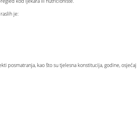
egled kod ljekara ili nutricioniste.
aslih je:
kti posmatranja, kao što su tjelesna konstitucija, godine, osjećaj 