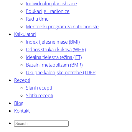
Individualni plan ishrane
Edukacije i radionice
Rad u timu
Mentorski program za nutricioniste
Kalkulatori
Index tjelesne mase (BMI)
Odnos struka i kukova (WHR)
Idealna tjelesna težina (ITT)
Bazalni metabolizam (BMR)
Ukupne kalorijske potrebe (TDEE)
Recepti
Slani recepti
Slatki recepti
Blog
Kontakt