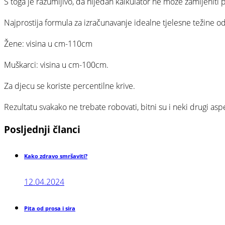
S toga je razumljivo, da nijedan kalkulator ne može zamijeniti pr
Najprostija formula za izračunavanje idealne tjelesne težine odr
Žene: visina u cm-110cm
Muškarci: visina u cm-100cm.
Za djecu se koriste percentilne krive.
Rezultatu svakako ne trebate robovati, bitni su i neki drugi aspe
Posljednji
članci
Kako zdravo smršaviti?
12.04.2024
Pita od prosa i sira