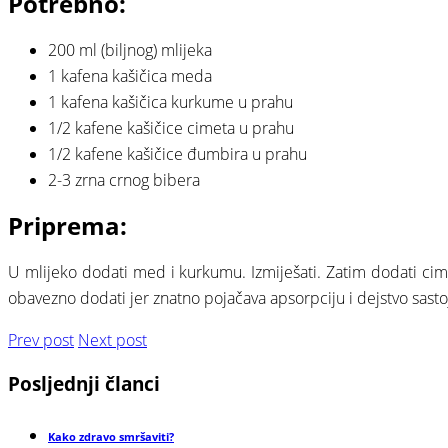
Potrebno:
200 ml (biljnog) mlijeka
1 kafena kašičica meda
1 kafena kašičica kurkume u prahu
1/2 kafene kašičice cimeta u prahu
1/2 kafene kašičice đumbira u prahu
2-3 zrna crnog bibera
Priprema:
U mlijeko dodati med i kurkumu. Izmiješati. Zatim dodati cimet
obavezno dodati jer znatno pojačava apsorpciju i dejstvo sast
Prev post
Next post
Posljednji
članci
Kako zdravo smršaviti?