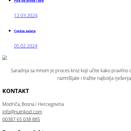
Pita od prosa i sira
12.03.2024
Cvekla salata
05.02.2024
Saradnja sa mnom je proces kroz koji učite kako pravilno da
razmišljate i tražite najbolja rješen
KONTAKT
Modriča, Bosna i Hercegovina
info@nutrikod.com
00387 65 038 885