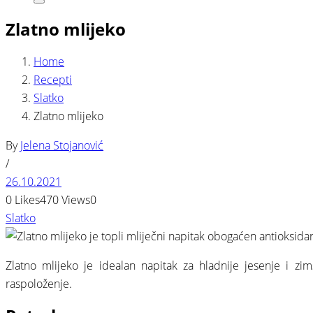
Search
Zlatno mlijeko
Home
Recepti
Slatko
Zlatno mlijeko
By
Jelena Stojanović
/
26.10.2021
0
Likes
470
Views
0
Slatko
Zlatno mlijeko je idealan napitak za hladnije jesenje i zim
raspoloženje.