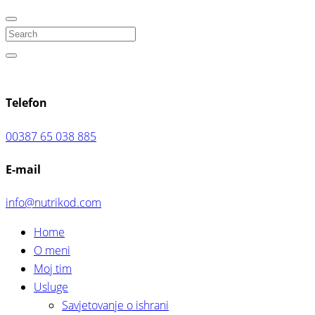
Search
Telefon
00387 65 038 885
E-mail
info@nutrikod.com
Home
O meni
Moj tim
Usluge
Savjetovanje o ishrani