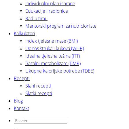
Individualni plan ishrane
Edukacije i radionice
Rad u timu
Mentorski program za nutricioniste
Kalkulatori
Index tjelesne mase (BMI)
Odnos struka i kukova (WHR)
Idealna tjelesna težina (ITT)
Bazalni metabolizam (BMR)
Ukupne kalorijske potrebe (TDEE)
Recepti
Slani recepti
Slatki recepti
Blog
Kontakt